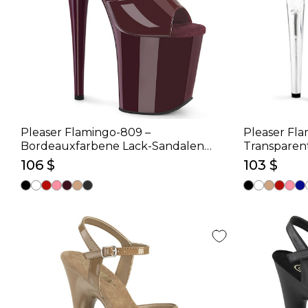
Pleaser Flamingo-809 –
Pleaser Fl
Bordeauxfarbene Lack-Sandalen
Transparen
(Absatz 20 cm)
(Absatz 20 
106 $
103 $