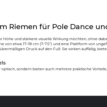
em Riemen für Pole Dance und 
Höhe und stärkere visuelle Wirkung möchten, ohne dabei S
von etwa 17–18 cm (7–7.5”) und eine Plattform von ungef
übermäßigen Druck auf den Fuß. Sie wirken auffällig, biet
els
 optisch, sondern bieten auch mehrere praktische Vorteile
rlängern optisch die Beine und betonen die Körperlinien.
ge.
 / 7–8 cm) sind diese Heels gut ausbalanciert. Der Absatz ist
chen Elementen nicht „beängstigend“ anfühlt.
 Fußunterstützung und enger Passform rutscht der Fuß nicht