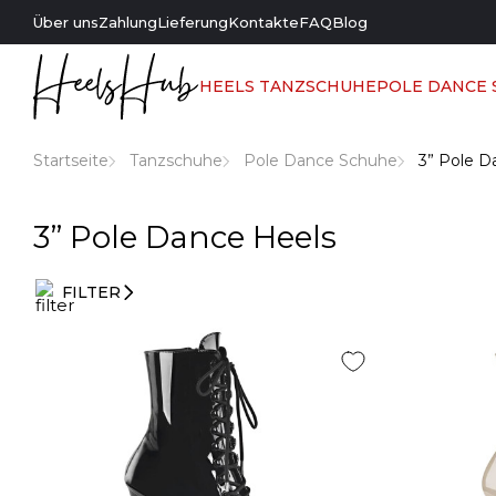
Über uns
Zahlung
Lieferung
Kontakte
FAQ
Blog
HEELS TANZSCHUHE
POLE DANCE
Startseite
Tanzschuhe
Pole Dance Schuhe
3” Pole D
3” Pole Dance Heels
FILTER
Eintragsfilter