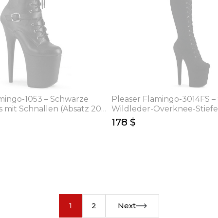
amingo-1053 – Schwarze
Pleaser Flamingo-3014FS –
 mit Schnallen (Absatz 20
Wildleder-Overknee-Stiefe
Schnürung (Absatz 20 cm)
178 $
1
2
Next