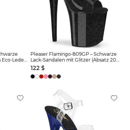
chwarze
Pleaser Flamingo-809GP – Schwarze
s Eco-Leder
Lack-Sandalen mit Glitzer (Absatz 20
cm)
122 $