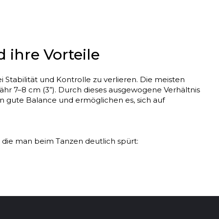
ihre Vorteile
tabilität und Kontrolle zu verlieren. Die meisten
ähr 7–8 cm (3”). Durch dieses ausgewogene Verhältnis
en gute Balance und ermöglichen es, sich auf
, die man beim Tanzen deutlich spürt:
 Bewegungen wirken klarer und eindrucksvoller,
 stabil und die Plattform verteilt das Gewicht
 im Schuh. Es ist leichter, das Gleichgewicht zu