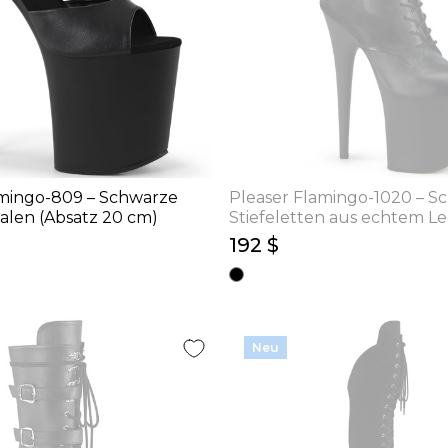
amingo-809 – Schwarze
Pleaser Flamingo-1020 – S
alen (Absatz 20 cm)
Stiefeletten aus echtem Le
20 cm)
192 $
Neu