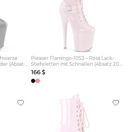
chwarze
Pleaser Flamingo-1053 – Rosa Lack-
der (Absatz
Stiefeletten mit Schnallen (Absatz 20
cm)
166 $