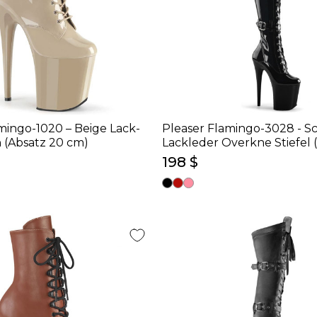
mingo-1020 – Beige Lack-
Pleaser Flamingo-3028 - S
n (Absatz 20 cm)
Lackleder Overkne Stiefel 
cm)
198 $