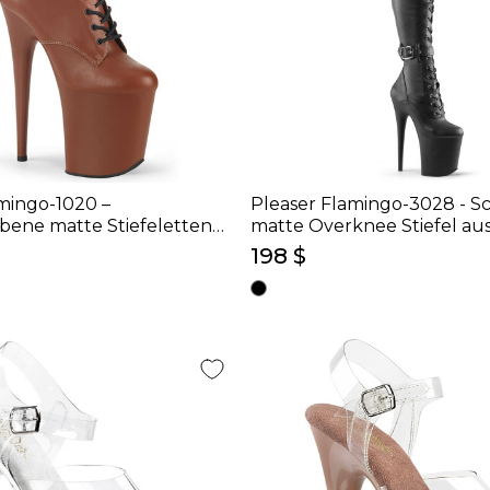
mingo-1020 –
Pleaser Flamingo-3028 - S
bene matte Stiefeletten
matte Overknee Stiefel au
cm)
(Absatz 20 cm)
198 $