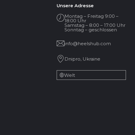
Unsere Adresse
 und Fotoshootings gewählt, da sie sofort einen Wow-
Montag – Freitag 9:00 –
18:00 Uhr
Samstag – 8:00 – 17:00 Uhr
en Tanz unterstützen, statt ihn zu behindern.
Sonntag – geschlossen
info@heelshub.com
ts und Overknee-Stiefel. Geeignet für Training,
nd Fixierung wählen.
Dnipro, Ukraine
 sowie auffälligen Farbkombinationen wie Rot mit
n. Bei HeelsHub finden Sie leicht ein Paar, das nicht
Welt