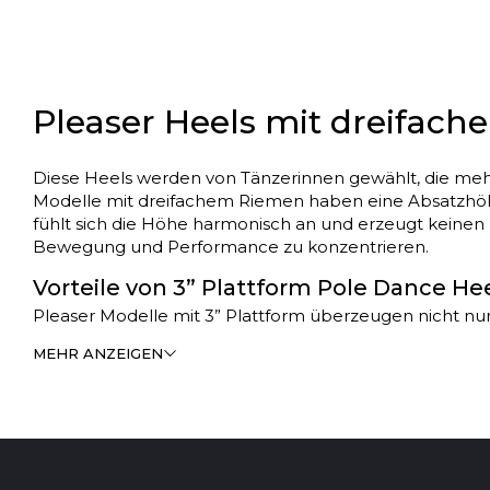
Pleaser Heels mit dreifach
Diese Heels werden von Tänzerinnen gewählt, die mehr 
Modelle mit dreifachem Riemen haben eine Absatzhöhe 
fühlt sich die Höhe harmonisch an und erzeugt keinen 
Bewegung und Performance zu konzentrieren.
Vorteile von 3” Plattform Pole Dance He
Pleaser Modelle mit 3” Plattform überzeugen nicht nur
Erstens die Höhe. Modelle mit dreifachem Riemen ve
MEHR ANZEIGEN
besonders in Kombinationen und Posen an der Stan
Zweitens die Stabilität. Trotz der hohen Plattform (3”
gleichmäßig, sodass sich die Höhe auch bei dynamis
Drittens die Sicherheit in der Bewegung. Dank guter