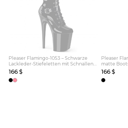
Pleaser Flamingo-1053 – Schwarze
Pleaser Fl
Lackleder-Stiefeletten mit Schnallen
matte Boots
(Absatz 20 cm)
cm)
166 $
166 $