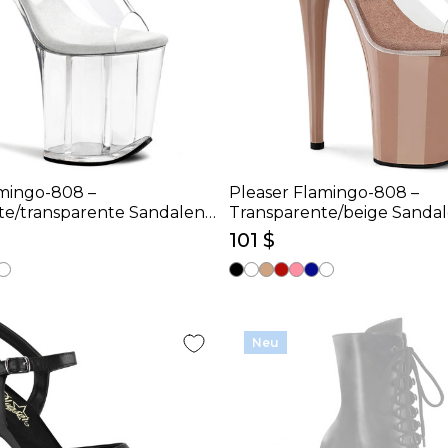
amingo-808 –
Pleaser Flamingo-808 –
te/transparente Sandalen
Transparente/beige Sandal
cm)
20 cm)
101 $
Neu