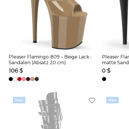
Pleaser Flamingo-809 – Beige Lack-
Pleaser Fl
Sandalen (Absatz 20 cm)
matte Sand
106 $
0 $
Neu
Neu