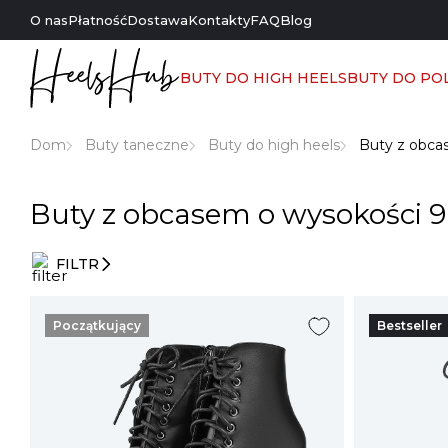
O nas
Płatność
Dostawa
Kontakty
FAQ
Blog
BUTY DO HIGH HEELS
BUTY DO PO
Dom
Buty taneczne
Buty do high heels
Buty z obca
Buty z obcasem o wysokości 9
FILTR
Filtry
wpisów
Początkujący
Bestseller