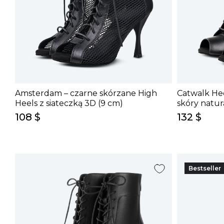
Amsterdam – czarne skórzane High
Catwalk Hee
Heels z siateczką 3D (9 cm)
skóry natur
108 $
132 $
Bestseller