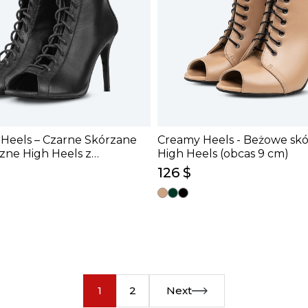
 Heels – Czarne Skórzane
Creamy Heels - Beżowe skó
zne High Heels z
High Heels (obcas 9 cm)
Zapięciem (9 cm)
126 $
1
2
Next