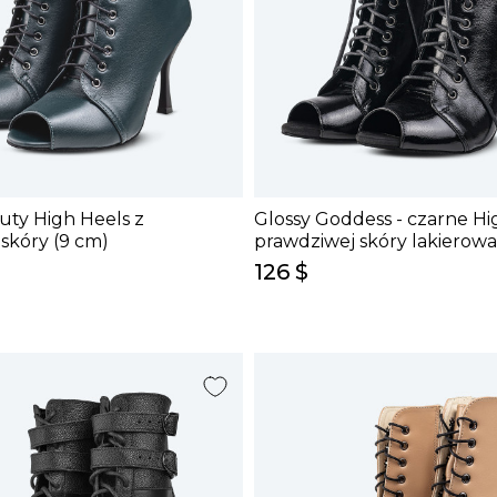
buty High Heels z
Glossy Goddess - czarne Hi
skóry (9 cm)
prawdziwej skóry lakierowa
126 $