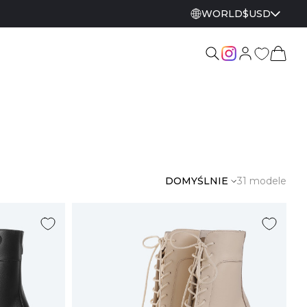
WORLD
$
USD
DOMYŚLNIE
31 modele