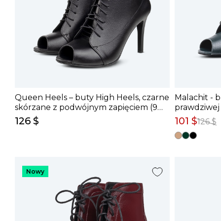
Queen Heels – buty High Heels, czarne
Malachit - 
skórzane z podwójnym zapięciem (9
prawdziwej 
cm)
126 $
101 $
126 $
Nowy