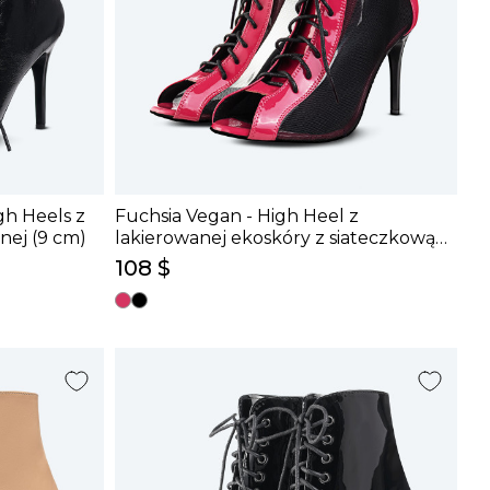
gh Heels z
Fuchsia Vegan - High Heel z
nej (9 cm)
lakierowanej ekoskóry z siateczkową
wstawką (9 cm)
108 $