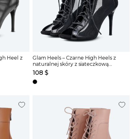
gh Heel z
Glam Heels – Czarne High Heels z
naturalnej skóry z siateczkową
wstawką (9 cm)
108 $