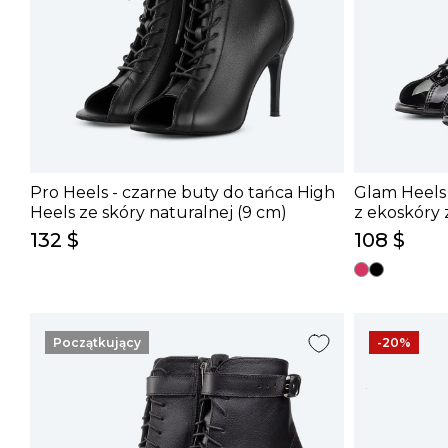
Pro Heels - czarne buty do tańca High
Glam Heels 
Heels ze skóry naturalnej (9 cm)
z ekoskóry 
cm)
132 $
108 $
Początkujący
-20%