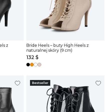
els z
Bride Heels – buty High Heels z
naturalnej skóry (9 cm)
132 $
Bestseller