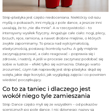
Strip-plastyka jest często niedoceniana. Niektórzy od razu
myślą o pokazach, inni mylą ją z pole dance, a jeszcze inni
uważają, że to „nie dla mnie”. A w rzeczywistości – to
intensywny wysiłek fizyczny. Angażuje całe ciało: nogi, plecy,
brzuch, ręce, ramiona, a nawet drobne mięśnie, o których
zwykle zapominamy. To praca nad wytrzymałością,
elastycznością, postawą i kontrolą ruchu. A gdy mięśnie
zaczynają pracować, a ciało reagować – poprawia się i
zdrowie, i nastrój. A jeśli w procesie zaczynasz podobać się
sobie w lustrze – efekt tylko się wzmacnia. Dlatego warto
zrozumieć, czym tak naprawdę jest strip-plastyka: skąd się
wzięła, jakie daje korzyści, jak wyglądają zajęcia i co powinien
wiedzieć początkujący.
Co to za taniec i dlaczego jest
wokół niego tyle zamieszania
Strip Dance często myli się ze wszystkim – od pokazów
scenicznych po pole dance. I nic dziwnego: nazwy są