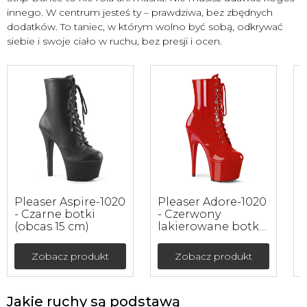
innego. W centrum jesteś ty – prawdziwa, bez zbędnych
dodatków. To taniec, w którym wolno być sobą, odkrywać
siebie i swoje ciało w ruchu, bez presji i ocen.
Pleaser Aspire-1020
Pleaser Adore-1020
P
- Czarne botki
- Czerwony
-
(obcas 15 cm)
lakierowane botki
l
na obcasie (obcas
(
17.8 cm)
Zobacz produkt
Zobacz produkt
Jakie ruchy są podstawą