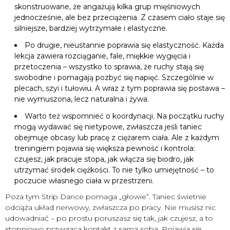
skonstruowane, że angażują kilka grup mięśniowych
jednocześnie, ale bez przeciążenia. Z czasem ciało staje się
silniejsze, bardziej wytrzymałe i elastyczne.
Po drugie, nieustannie poprawia się elastyczność. Każda
lekcja zawiera rozciąganie, fale, miękkie wygięcia i
przetoczenia – wszystko to sprawia, że ruchy stają się
swobodne i pomagają pozbyć się napięć. Szczególnie w
plecach, szyi i tułowiu. A wraz z tym poprawia się postawa –
nie wymuszona, lecz naturalna i żywa.
Warto też wspomnieć o koordynacji. Na początku ruchy
mogą wydawać się nietypowe, zwłaszcza jeśli taniec
obejmuje obcasy lub pracę z ciężarem ciała. Ale z każdym
treningiem pojawia się większa pewność i kontrola:
czujesz, jak pracuje stopa, jak włącza się biodro, jak
utrzymać środek ciężkości. To nie tylko umiejętność – to
poczucie własnego ciała w przestrzeni.
Poza tym Strip Dance pomaga „głowie”. Taniec świetnie
odciąża układ nerwowy, zwłaszcza po pracy. Nie musisz nic
udowadniać – po prostu poruszasz się tak, jak czujesz, a to
stopniowo przywraca kontakt z samą sobą. Pojawia się