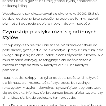
kontroli ciała, a gdzieś na umiejętności bycia jednocześnie
delikatną i silną.
Współczesny styl ukształtował się około roku 2000. Stał się
bardziej dostępny: jako sposób na poprawę formy, rozwój
płynności i poczucie siebie w nowy – dobry – sposób.
Czym strip-plastyka różni się od innych
stylów
Strip-plastyka to nie triki i nie scena. W przeciwieństwie do
pole dance, gdzie jest dużo akrobatyki i pracy z rurą, tutaj cała
uwaga skupia się na ciele, odczuciach i płynności ruchów. Nie
musisz mieć kondycji, rozciągnięcia ani doświadczenia –
można zacząć od zera, w każdym wieku i na każdym
poziomie.
Rura, krzesło, strippy – to tylko dodatki. Możesz ich używać
dla klimatu, ale możesz też tańczyć boso, bez żadnych
rekwizytów. Muzyka – dowolna, najważniejsze, aby poruszała
cię od środka. Nie liczy się, jak bardzo jesteś gibka, szybka czy
silna. Liczy się, jak się czujesz w tym procesie.
Strip Dance to nie rola ani maska. Nie musisz udawać kogoś