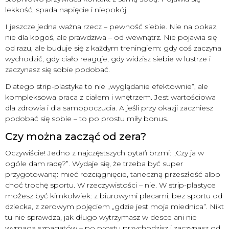
lekkość, spada napięcie i niepokój.
I jeszcze jedna ważna rzecz – pewność siebie. Nie na pokaz,
nie dla kogoś, ale prawdziwa – od wewnątrz. Nie pojawia się
od razu, ale buduje się z każdym treningiem: gdy coś zaczyna
wychodzić, gdy ciało reaguje, gdy widzisz siebie w lustrze i
zaczynasz się sobie podobać.
Dlatego strip-plastyka to nie „wyglądanie efektownie”, ale
kompleksowa praca z ciałem i wnętrzem. Jest wartościowa
dla zdrowia i dla samopoczucia. A jeśli przy okazji zaczniesz
podobać się sobie – to po prostu miły bonus.
Czy można zacząć od zera?
Oczywiście! Jedno z najczęstszych pytań brzmi: „Czy ja w
ogóle dam radę?”. Wydaje się, że trzeba być super
przygotowaną: mieć rozciągnięcie, taneczną przeszłość albo
choć trochę sportu. W rzeczywistości – nie. W strip-plastyce
możesz być kimkolwiek: z biurowymi plecami, bez sportu od
dziecka, z zerowym pojęciem „gdzie jest moja miednica”. Nikt
tu nie sprawdza, jak długo wytrzymasz w desce ani nie
wymaga szpagatów – po prostu przychodzisz i zaczynasz od