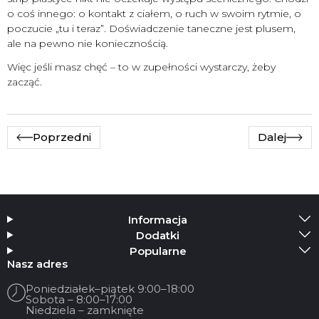
o coś innego: o kontakt z ciałem, o ruch w swoim rytmie, o
poczucie „tu i teraz”. Doświadczenie taneczne jest plusem,
ale na pewno nie koniecznością.
Więc jeśli masz chęć – to w zupełności wystarczy, żeby
zacząć.
Poprzedni
Dalej
Informacja
Dodatki
Popularne
Nasz adres
Poniedziałek–piątek 9:00–18:00
Sobota – 8:00–17:00
Niedziela – zamknięte