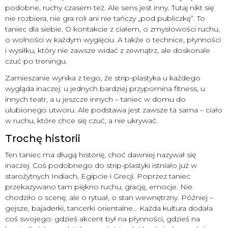
podobne, ruchy czasem też. Ale sens jest inny. Tutaj nikt się
nie rozbiera, nie gra roli ani nie tańczy „pod publiczkę”. To
taniec dla siebie. O kontakcie z ciałem, o zmysłowości ruchu,
o wolności w każdym wygięciu. A także o technice, płynności
i wysiłku, który nie zawsze widać z zewnątrz, ale doskonale
czuć po treningu.
Zamieszanie wynika z tego, że strip-plastyka u każdego
wygląda inaczej: u jednych bardziej przypomina fitness, u
innych teatr, a u jeszcze innych – taniec w domu do
ulubionego utworu. Ale podstawa jest zawsze ta sama – ciało
w ruchu, które chce się czuć, a nie ukrywać.
Trochę historii
Ten taniec ma długą historię, choć dawniej nazywał się
inaczej. Coś podobnego do strip-plastyki istniało już w
starożytnych Indiach, Egipcie i Grecji. Poprzez taniec
przekazywano tam piękno ruchu, grację, emocje. Nie
chodziło o scenę, ale o rytuał, o stan wewnętrzny. Później –
gejsze, bajaderki, tancerki orientalne… Każda kultura dodała
coś swojego: gdzieś akcent był na płynności, gdzieś na