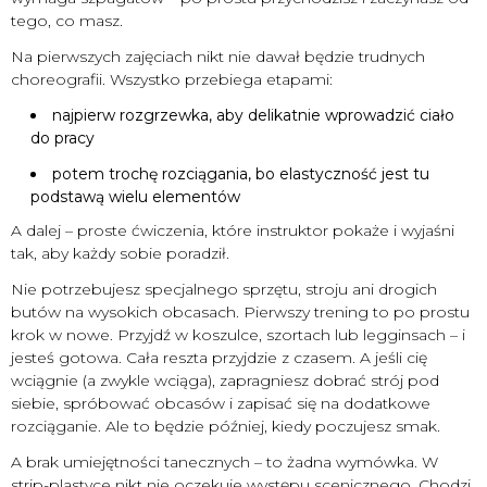
tego, co masz.
Na pierwszych zajęciach nikt nie dawał będzie trudnych
choreografii. Wszystko przebiega etapami:
najpierw rozgrzewka, aby delikatnie wprowadzić ciało
do pracy
potem trochę rozciągania, bo elastyczność jest tu
podstawą wielu elementów
A dalej – proste ćwiczenia, które instruktor pokaże i wyjaśni
tak, aby każdy sobie poradził.
Nie potrzebujesz specjalnego sprzętu, stroju ani drogich
butów na wysokich obcasach. Pierwszy trening to po prostu
krok w nowe. Przyjdź w koszulce, szortach lub legginsach – i
jesteś gotowa. Cała reszta przyjdzie z czasem. A jeśli cię
wciągnie (a zwykle wciąga), zapragniesz dobrać strój pod
siebie, spróbować obcasów i zapisać się na dodatkowe
rozciąganie. Ale to będzie później, kiedy poczujesz smak.
A brak umiejętności tanecznych – to żadna wymówka. W
strip-plastyce nikt nie oczekuje występu scenicznego. Chodzi