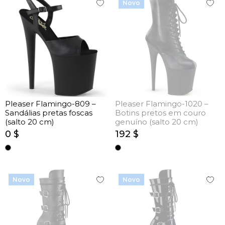
Novo
Pleaser Flamingo-809 –
Pleaser Flamingo-1020 –
Sandálias pretas foscas
Botins pretos em couro
(salto 20 cm)
genuíno (salto 20 cm)
0 $
192 $
Novo
Novo