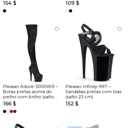
couro (salto 17,8 cm)
154 $
109 $
Pleaser Adore-3000WR –
Pleaser Infinity-997 –
Botas pretas acima do
Sandálias pretas com tiras
joelho com brilho (salto
(salto 23 cm)
17,8 cm)
166 $
152 $