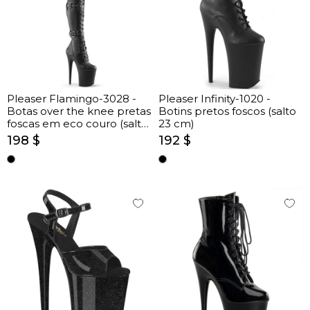
Pleaser Flamingo-3028 -
Pleaser Infinity-1020 -
Botas over the knee pretas
Botins pretos foscos (salto
foscas em eco couro (salto
23 cm)
20 cm)
198 $
192 $