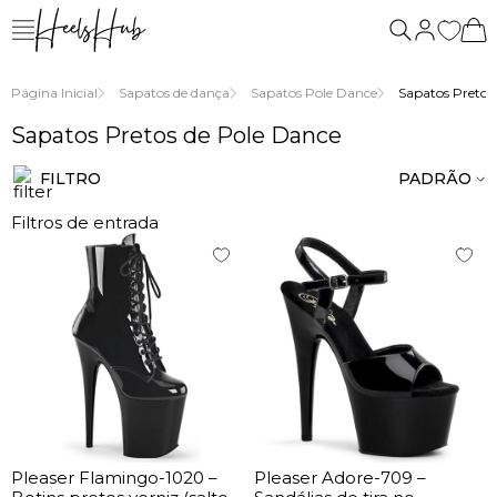
nós
Página Inicial
Sapatos de dança
Sapatos Pole Dance
Sapatos Pretos
Sapatos Pretos de Pole Dance
FILTRO
PADRÃO
Filtros de entrada
Pleaser Flamingo-1020 –
Pleaser Adore-709 –