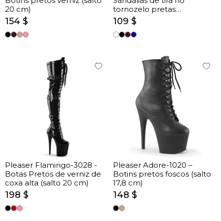
Botins pretos verniz (salto
Sandálias de tira no
20 cm)
tornozelo pretas
verniz/preto (salto 17.8 cm)
154 $
109 $
Pleaser Flamingo-3028 -
Pleaser Adore-1020 –
Botas Pretos de verniz de
Botins pretos foscos (salto
coxa alta (salto 20 cm)
17,8 cm)
198 $
148 $