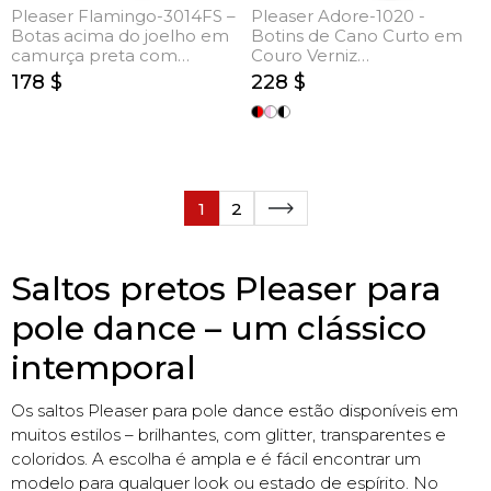
Pleaser Flamingo-3014FS –
Pleaser Adore-1020 -
Botas acima do joelho em
Botins de Cano Curto em
camurça preta com
Couro Verniz
atacadores (salto 20 cm)
Preto/Transparente (salto
178 $
228 $
17.8 cm)
1
2
Saltos pretos Pleaser para
pole dance – um clássico
intemporal
Os saltos Pleaser para pole dance estão disponíveis em
muitos estilos – brilhantes, com glitter, transparentes e
coloridos. A escolha é ampla e é fácil encontrar um
modelo para qualquer look ou estado de espírito. No