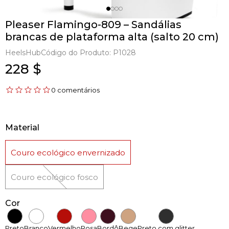
Pleaser Flamingo-809 – Sandálias
brancas de plataforma alta (salto 20 cm)
HeelsHub
Código do Produto:
P1028
228 $
0 comentários
Material
Couro ecológico envernizado
Couro ecológico fosco
Cor
Preto
Branco
Vermelho
Rosa
Bordô
Bege
Preto com glitter