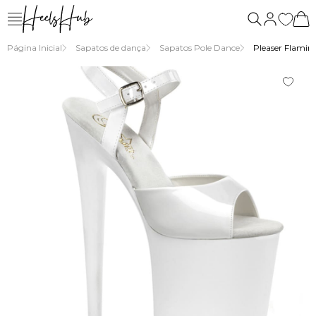
nós
Página Inicial
Sapatos de dança
Sapatos Pole Dance
Pleaser Flaming