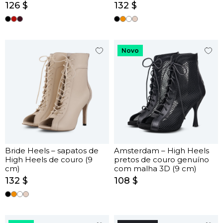
126 $
132 $
Novo
Bride Heels – sapatos de
Amsterdam – High Heels
High Heels de couro (9
pretos de couro genuíno
cm)
com malha 3D (9 cm)
132 $
108 $