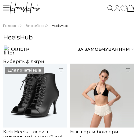
нас
Головна
Виробник
HeelsHub
HeelsHub
ФІЛЬТР
ЗА ЗАМОВЧУВАННЯМ
Виберіть фільтри
Для початківців
Kick Heels – хілси з
Білі шорти-боксери