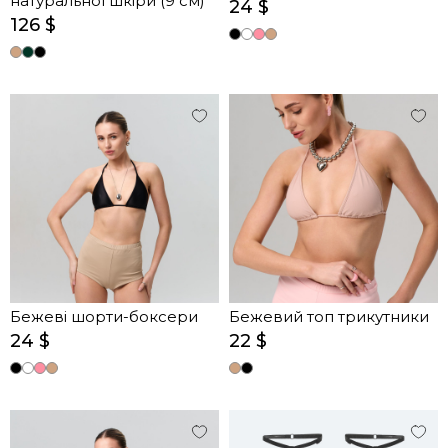
натуральної шкіри (9 см)
24 $
126 $
Бежеві шорти-боксери
Бежевий топ трикутники
24 $
22 $