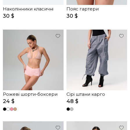
Наколінники класичні
Пояс гартери
30 $
30 $
Рожеві шорти-боксери
Сірі штани карго
24 $
48 $