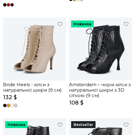
Новинка
Bride Heels - хілси з
Amsterdam – чорні хілси з
натуральної шкіри (9 см)
натуральної шкіри з 3D
сіткою (9 см)
132 $
108 $
Новинка
Bestseller