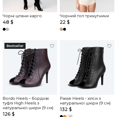
Чорні штани карго
Чорний топ трикутники
48 $
22 $
Bestseller
Bordo Heels – бордові
Passe Heels - хілси з
туфлі High Heels з
натуральної шкіри (9 см)
натуральної шкіри (9 см)
132 $
126 $