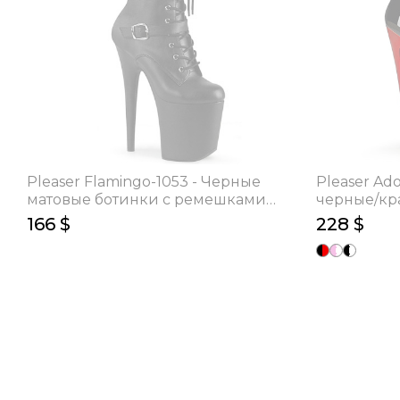
Pleaser Flamingo-1053 - Черные
Pleaser Ad
матовые ботинки с ремешками
черные/кр
(каблук 20 см)
17.8 см)
166 $
228 $