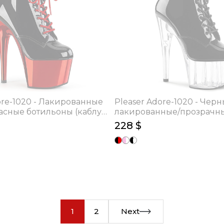
ore-1020 - Лакированные
Pleaser Adore-1020 - Чер
асные ботильоны (каблук
лакированные/прозрачн
ботильоны (каблук 17.8 см
228 $
1
2
Next