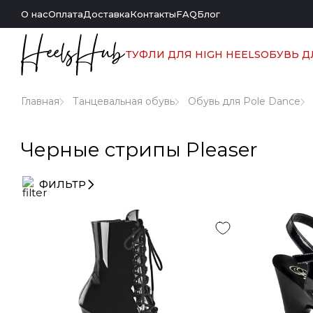
О нас
Оплата
Доставка
Контакты
FAQ
Блог
ТУФЛИ ДЛЯ HIGH HEELS
ОБУВЬ Д
Главная
Танцевальная обувь
Обувь для Pole Dance
Черные стрипы Pleaser
ФИЛЬТР
Выберите
фильтры