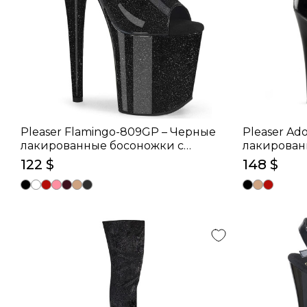
Pleaser Flamingo-809GP – Черные
Pleaser Ad
лакированные босоножки с
лакирован
блестками (каблук 20 см)
17.8 см)
122 $
148 $