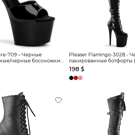
ore-709 – Черные
Pleaser Flamingo-3028 - 
ные/черные босоножки
лакированные ботфорты (
8 см)
см)
198 $