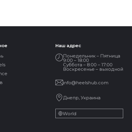
ное
Наш адрес
вь
Понедельник – Пятница
9:00 – 18:00
els
Суббота – 8:00 – 17:00
Воскресенье – выходной
nce
в
info@heelshub.com
Днепр, Украина
World