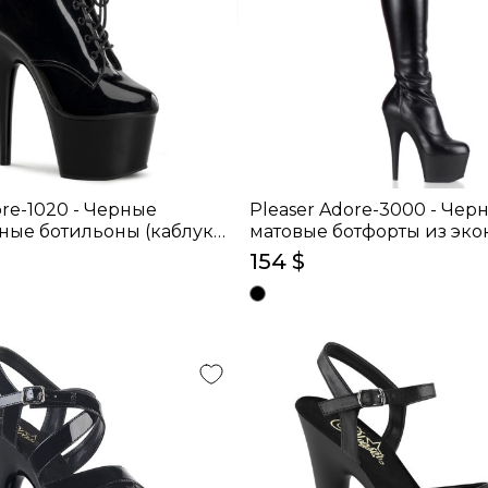
ore-1020 - Черные
Pleaser Adore-3000 - Чер
ные ботильоны (каблук
матовые ботфорты из эк
(каблук 17.8 см)
154 $