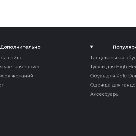
Дополнительно
Популяр
рта сайта
Танцевальная обу
я учетная запись
Туфли для High He
исок желаний
Обувь для Pole Da
ог
Одежда для танце
Аксессуары