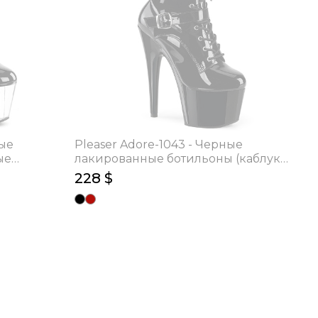
ные
Pleaser Adore-1043 - Черные
ые
лакированные ботильоны (каблук
)
17.8 см)
228 $