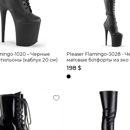
amingo-1020 – Черные
Pleaser Flamingo-3028 - 
тильоны (каблук 20 см)
матовые ботфорты из эко
(каблук 20 см)
198 $