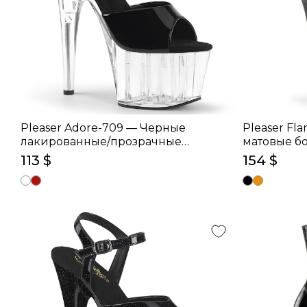
Pleaser Adore-709 — Черные
Pleaser Fl
лакированные/прозрачные
матовые бо
босоножки (каблук 17.8 см)
113 $
154 $