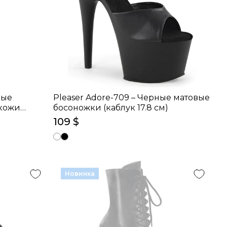
ные
Pleaser Adore-709 – Черные матовые
окожи
босоножки (каблук 17.8 см)
109 $
Новинка