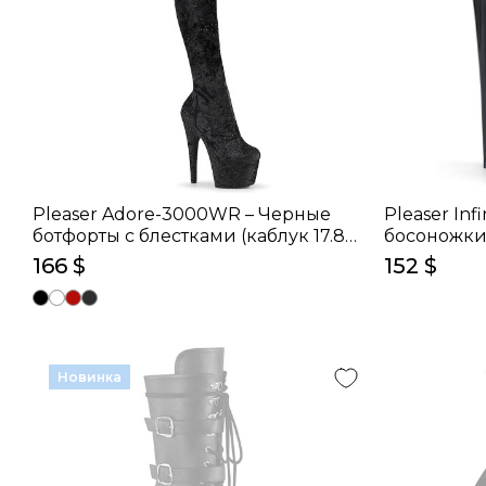
Pleaser Adore-3000WR – Черные
Pleaser Inf
ботфорты с блестками (каблук 17.8
босоножки
см)
см)
166 $
152 $
Новинка