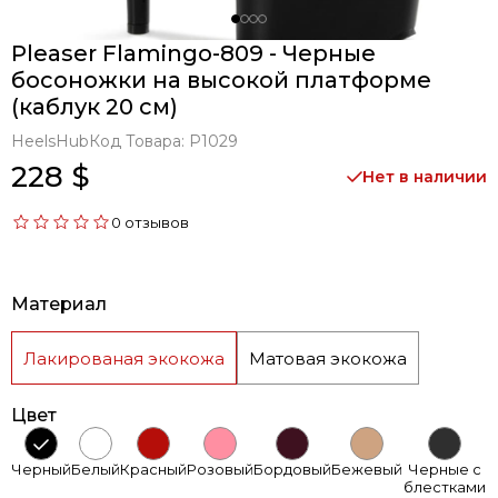
Pleaser Flamingo-809 - Черные
босоножки на высокой платформе
(каблук 20 см)
HeelsHub
Код Товара:
P1029
228 $
Нет в наличии
0 отзывов
Материал
Лакированая экокожа
Матовая экокожа
Цвет
Черный
Белый
Красный
Розовый
Бордовый
Бежевый
Черные с
блестками