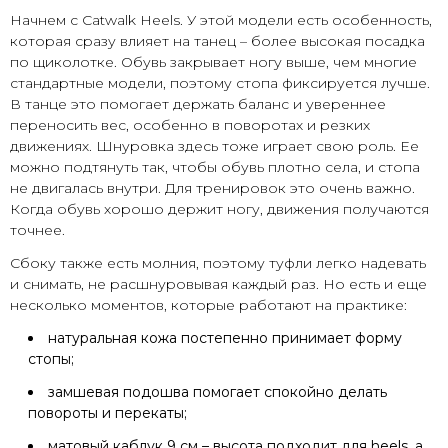
Начнем с Catwalk Heels. У этой модели есть особенность,
которая сразу влияет на танец – более высокая посадка
по щиколотке. Обувь закрывает ногу выше, чем многие
стандартные модели, поэтому стопа фиксируется лучше.
В танце это помогает держать баланс и увереннее
переносить вес, особенно в поворотах и резких
движениях. Шнуровка здесь тоже играет свою роль. Ее
можно подтянуть так, чтобы обувь плотно села, и стопа
не двигалась внутри. Для тренировок это очень важно.
Когда обувь хорошо держит ногу, движения получаются
точнее.
Сбоку также есть молния, поэтому туфли легко надевать
и снимать, не расшнуровывая каждый раз. Но есть и еще
несколько моментов, которые работают на практике:
натуральная кожа постепенно принимает форму
стопы;
замшевая подошва помогает спокойно делать
повороты и перекаты;
матовый каблук 9 см – высота подходит для heels, а