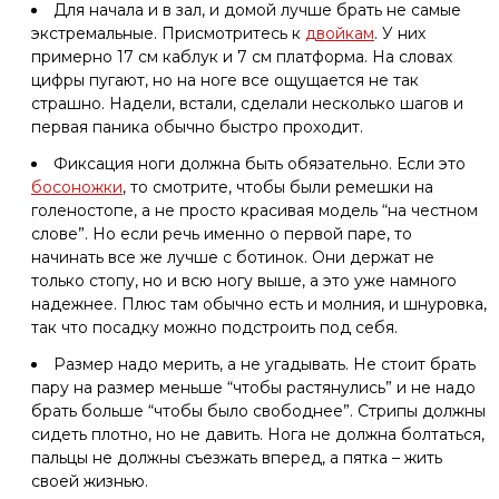
Для начала и в зал, и домой лучше брать не самые
экстремальные. Присмотритесь к
двойкам
. У них
примерно 17 см каблук и 7 см платформа. На словах
цифры пугают, но на ноге все ощущается не так
страшно. Надели, встали, сделали несколько шагов и
первая паника обычно быстро проходит.
Фиксация ноги должна быть обязательно. Если это
босоножки
, то смотрите, чтобы были ремешки на
голеностопе, а не просто красивая модель “на честном
слове”. Но если речь именно о первой паре, то
начинать все же лучше с ботинок. Они держат не
только стопу, но и всю ногу выше, а это уже намного
надежнее. Плюс там обычно есть и молния, и шнуровка,
так что посадку можно подстроить под себя.
Размер надо мерить, а не угадывать. Не стоит брать
пару на размер меньше “чтобы растянулись” и не надо
брать больше “чтобы было свободнее”. Стрипы должны
сидеть плотно, но не давить. Нога не должна болтаться,
пальцы не должны съезжать вперед, а пятка – жить
своей жизнью.