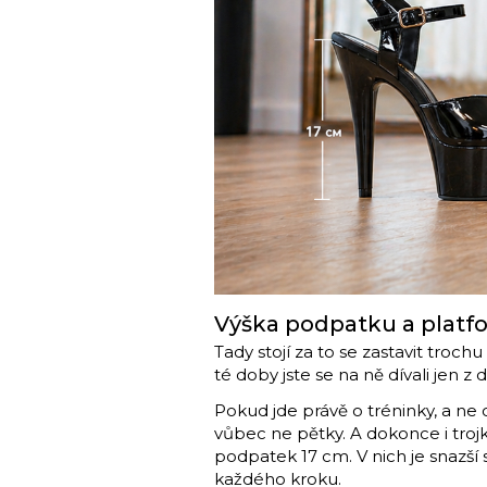
Výška podpatku a platfo
Tady stojí za to se zastavit troch
té doby jste se na ně dívali jen z d
Pokud jde právě o tréninky, a ne
vůbec ne pětky. A dokonce i trojk
podpatek 17 cm. V nich je snazší 
každého kroku.