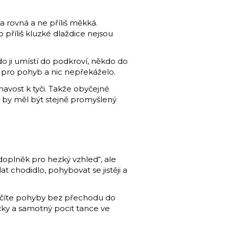
a rovná a ne příliš měkká.
 příliš kluzké dlaždice nejsou
do ji umístí do podkroví, někdo do
 pro pohyb a nic nepřekáželo.
navost k tyči. Takže obyčejné
it by měl být stejně promyšlený
„doplněk pro hezký vzhled“, ale
t chodidlo, pohybovat se jistěji a
n učíte pohyby bez přechodu do
čky a samotný pocit tance ve