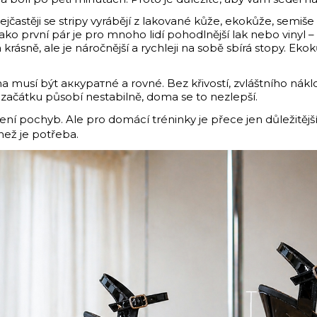
častěji se stripy vyrábějí z lakované kůže, ekokůže, semiše 
o první pár je pro mnoho lidí pohodlnější lak nebo vinyl – v
 krásně, ale je náročnější a rychleji na sobě sbírá stopy. Ek
 musí být аккуратné a rovné. Bez křivostí, zvláštního náklo
začátku působí nestabilně, doma se to nezlepší.
 není pochyb. Ale pro domácí tréninky je přece jen důležitějš
 než je potřeba.