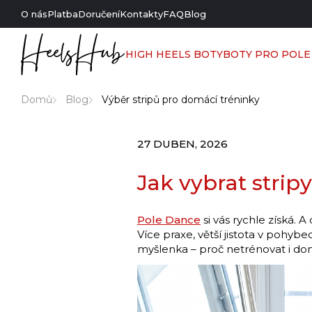
O nás
Platba
Doručení
Kontakty
FAQ
Blog
HIGH HEELS BOTY
BOTY PRO POLE
Domů
Blog
Výběr stripů pro domácí tréninky
27 DUBEN, 2026
Jak vybrat strip
Pole Dance
si vás rychle získá. 
Více praxe, větší jistota v pohyb
myšlenka – proč netrénovat i do