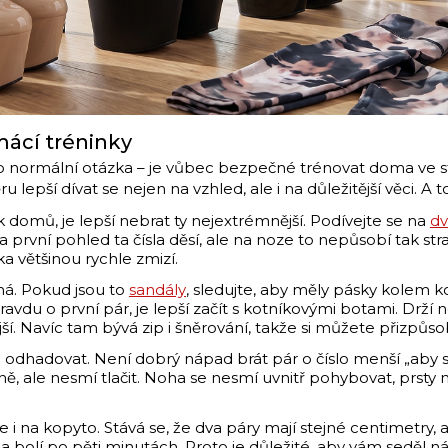
mácí tréninky
 normální otázka – je vůbec bezpečné trénovat doma ve st
u lepší dívat se nejen na vzhled, ale i na důležitější věci. A 
ak domů, je lepší nebrat ty nejextrémnější. Podívejte se na
dv
rvní pohled ta čísla děsí, ale na noze to nepůsobí tak straš
a většinou rychle zmizí.
ná. Pokud jsou to
sandály
, sledujte, aby měly pásky kolem k
avdu o první pár, je lepší začít s kotníkovými botami. Drží 
ší. Navíc tam bývá zip i šněrování, takže si můžete přizpůs
e odhadovat. Není dobrý nápad brát pár o číslo menší „aby se 
vně, ale nesmí tlačit. Noha se nesmí uvnitř pohybovat, prsty 
le i na kopyto. Stává se, že dva páry mají stejné centimetry,
olí po pěti minutách. Proto je důležité, aby vám seděl nárt