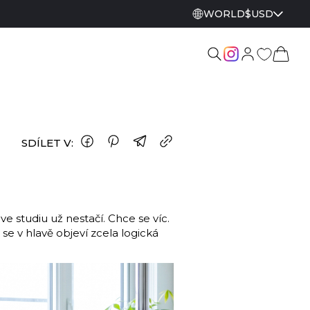
WORLD
$
USD
SDÍLET V:
ve studiu už nestačí. Chce se víc.
se v hlavě objeví zcela logická