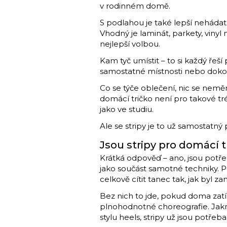
v rodinném domě.
S podlahou je také lepší nehádat.
Vhodný je laminát, parkety, vinyl
nejlepší volbou.
Kam tyč umístit – to si každý řeš
samostatné místnosti nebo dokon
Co se týče oblečení, nic se neměn
domácí tričko není pro takové tré
jako ve studiu.
Ale se stripy je to už samostatný 
Jsou stripy pro domácí 
Krátká odpověď – ano, jsou potřeb
jako součást samotné techniky. Po
celkově cítit tanec tak, jak byl za
Bez nich to jde, pokud doma zatí
plnohodnotné choreografie. Jakm
stylu heels, stripy už jsou potřeba