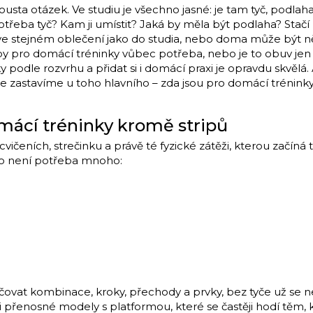
usta otázek. Ve studiu je všechno jasné: je tam tyč, podlaha,
třeba tyč? Kam ji umístit? Jaká by měla být podlaha? Stač
 ve stejném oblečení jako do studia, nebo doma může být n
ripy pro domácí tréninky vůbec potřeba, nebo je to obuv jen
 podle rozvrhu a přidat si i domácí praxi je opravdu skvě
se zastavíme u toho hlavního – zda jsou pro domácí tréninky
mácí tréninky kromě stripů
ičeních, strečinku a právě té fyzické zátěži, kterou začíná 
ho není potřeba mnoho:
ovat kombinace, kroky, přechody a prvky, bez tyče už se neo
 přenosné modely s platformou, které se častěji hodí těm, k