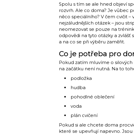
Spolu s tím se ale hned objeví spo
rozvrh. Ale co doma? Je vůbec po
něco speciálního? V čem cvičit –
nejzáludnějších otázek – jsou st
neomezovat se pouze na tréninky
odpovědi na tyto otázky a zvlášť 
a na co se při výběru zaměřit.
Co je potřeba pro do
Pokud zatím mluvíme o silových cv
na začátku není nutná. Na to to
podložka
hudba
pohodlné oblečení
voda
plán cvičení
Pokud si ale chcete doma procvič
které se upevňují napevno. Jsou i