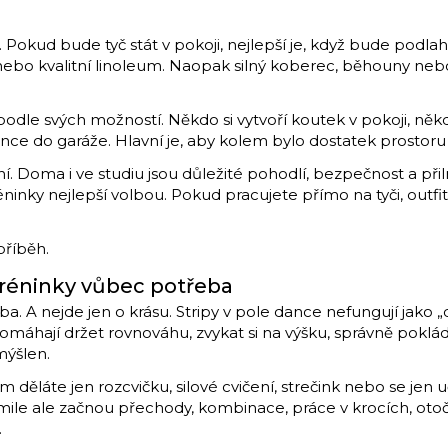
 Pokud bude tyč stát v pokoji, nejlepší je, když bude podlah
 nebo kvalitní linoleum. Naopak silný koberec, běhouny nebo
í podle svých možností. Někdo si vytvoří koutek v pokoji, něk
ce do garáže. Hlavní je, aby kolem bylo dostatek prostoru
í. Doma i ve studiu jsou důležité pohodlí, bezpečnost a přil
ninky nejlepší volbou. Pokud pracujete přímo na tyči, outf
příběh.
tréninky vůbec potřeba
a. A nejde jen o krásu. Stripy v pole dance nefungují jako 
máhají držet rovnováhu, zvykat si na výšku, správně pokláda
mýšlen.
m děláte jen rozcvičku, silové cvičení, strečink nebo se je
ile ale začnou přechody, kombinace, práce v krocích, oto
.