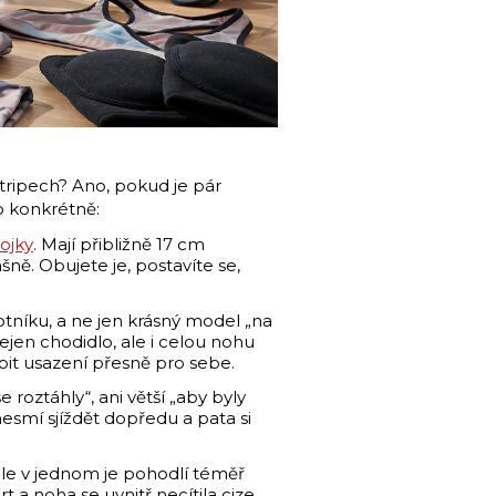
ripech? Ano, pokud je pár
to konkrétně:
ojky
. Mají přibližně 17 cm
ně. Obujete je, postavíte se,
otníku, a ne jen krásný model „na
nejen chodidlo, ale i celou nohu
obit usazení přesně pro sebe.
roztáhly“, ani větší „aby byly
nesmí sjíždět dopředu a pata si
 ale v jednom je pohodlí téměř
 a noha se uvnitř necítila cize.