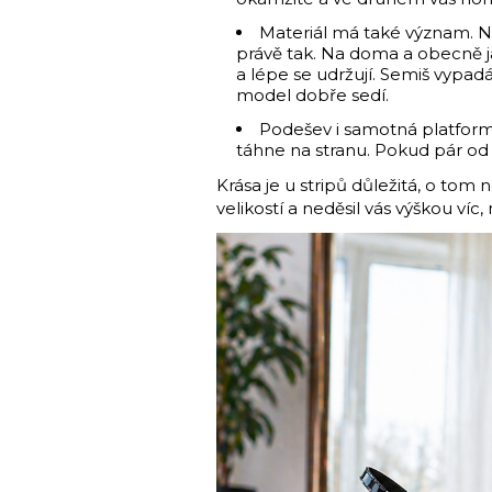
Materiál má také význam. Nej
právě tak. Na doma a obecně jak
a lépe se udržují. Semiš vypadá
model dobře sedí.
Podešev i samotná platforma
táhne na stranu. Pokud pár od 
Krása je u stripů důležitá, o tom
velikostí a neděsil vás výškou víc,