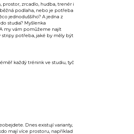
 prostor, zrcadlo, hudba, trenér i
í běžná podlaha, nebo je potřeba
ěco jednoduššího? A jedna z
 do studia? Myšlenka
lá. A my vám pomůžeme najít
 stripy potřeba, jaké by měly být
téměř každý trénink ve studiu, tyč
bejdete. Dnes existují varianty,
do mají více prostoru, například