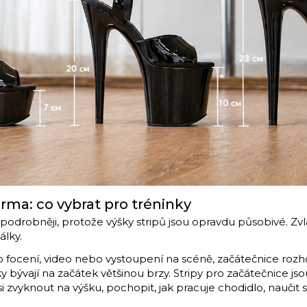
rma: co vybrat pro tréninky
u podrobněji, protože výšky stripů jsou opravdu působivé. Zvl
álky.
 o focení, video nebo vystoupení na scéně, začátečnice roz
y bývají na začátek většinou brzy. Stripy pro začátečnice js
si zvyknout na výšku, pochopit, jak pracuje chodidlo, naučit