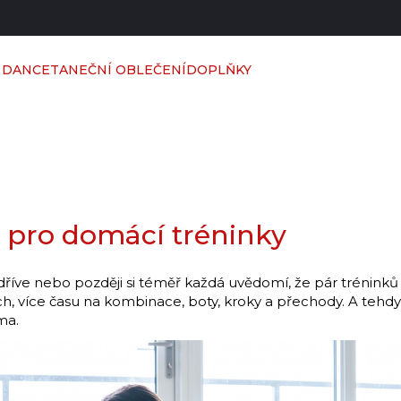
 DANCE
TANEČNÍ OBLEČENÍ
DOPLŇKY
y pro domácí tréninky
A dříve nebo později si téměř každá uvědomí, že pár tréninků 
ech, více času na kombinace, boty, kroky a přechody. A tehdy 
ma.