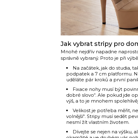
Jak vybrat stripy pro do
Mnohé nejdřív napadne naprosto
správně vybraný. Proto je při výběr
Na začátek, jak do studia, t
podpatek a 7 cm platformu. Na p
uděláte pár kroků a první panik
Fixace nohy musí být povin
dobré slovo“. Ale pokud jde opr
výš, a to je mnohem spolehlivěj
Velikost je potřeba měřit, n
volnější“. Stripy musí sedět pe
nesmí žít vlastním životem.
Dívejte se nejen na výšku, a
okamžité a ve druhém vás noha b