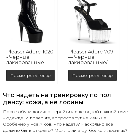
Pleaser Adore-1020
Pleaser Adore-709
- Черные
— Черные
1
лакированные
лакированные/
ботильоны (каблук
прозрачные
17.8 см)
босоножки
2
Посмотреть товар
Посмотреть товар
(каблук 17.8 см)
Что надеть на тренировку по пол
денсу: кожа, а не лосины
После обуви логично перейти к еще одной важной теме
– одежде. И поверьте, вопросов тут не меньше.
Особенно у новичков. Что надеть? Насколько все
должно быть открыто? Можно ли в футболке и лосинах?