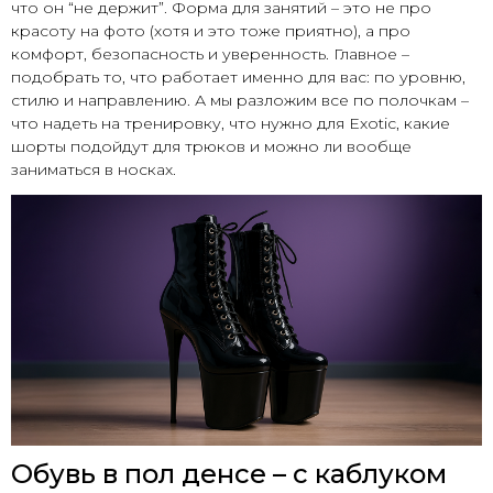
что он “не держит”. Форма для занятий – это не про
красоту на фото (хотя и это тоже приятно), а про
комфорт, безопасность и уверенность. Главное –
подобрать то, что работает именно для вас: по уровню,
стилю и направлению. А мы разложим все по полочкам –
что надеть на тренировку, что нужно для Exotic, какие
шорты подойдут для трюков и можно ли вообще
заниматься в носках.
Обувь в пол денсе – с каблуком