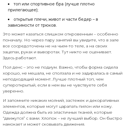
топ или спортивное бра (лучше плотно
прилегающее);
открытые плечи, живот и части бедер – в
зависимости от трюков.
Это может казаться слишком откровенным – особенно
поначалу. Но через пару занятий вы увидите, что в зале
все сосредоточены не на чьем-то теле, а на своих
зацепах, руках и выворотах. Тут никто не оценивает.
Здесь работают.
Пол денс – это не подиум. Важно, чтобы форма сидела
хорошо, не мешала, не сползала и не задиралась в самый
неподходящий момент. Лучше плотный топ, чем
супероткрытый, если в нем вы не чувствуете себя
уверенно.
И запомните никаких молний, застежек и декоративных
элементов, которые могут царапать пилон или кожу.
Одежда должна быть из эластичных тканей, которые
“движутся” с вами. Хлопок – не лучший выбор. Он быстро
намокает и может сковывать движения.