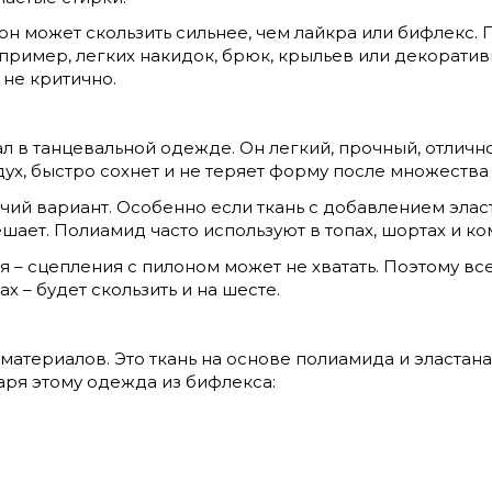
он может скользить сильнее, чем лайкра или бифлекс.
пример, легких накидок, брюк, крыльев или декоративн
 не критично.
 в танцевальной одежде. Он легкий, прочный, отлично
ух, быстро сохнет и не теряет форму после множества 
очий вариант. Особенно если ткань с добавлением элас
мешает. Полиамид часто используют в топах, шортах и к
я – сцепления с пилоном может не хватать. Поэтому вс
х – будет скользить и на шесте.
 материалов. Это ткань на основе полиамида и эластан
аря этому одежда из бифлекса: