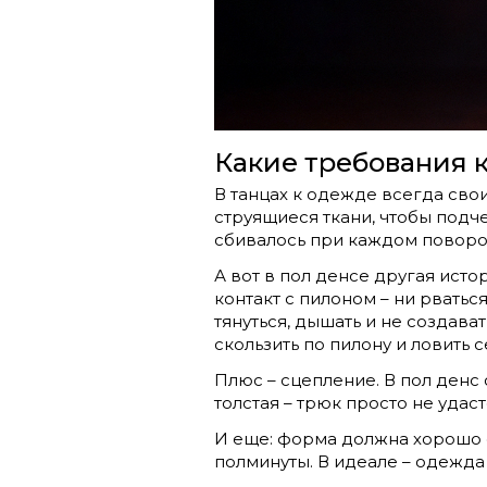
Какие требования к
В танцах к одежде всегда свои
струящиеся ткани, чтобы подче
сбивалось при каждом поворо
А вот в пол денсе другая исто
контакт с пилоном – ни рватьс
тянуться, дышать и не создава
скользить по пилону и ловить с
Плюс – сцепление. В пол денс
толстая – трюк просто не удаст
И еще: форма должна хорошо си
полминуты. В идеале – одежда н