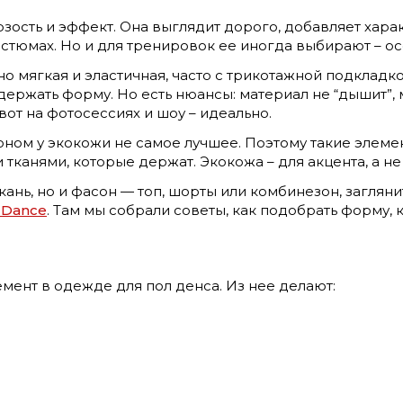
ерзость и эффект. Она выглядит дорого, добавляет хара
стюмах. Но и для тренировок ее иногда выбирают – ос
 мягкая и эластичная, часто с трикотажной подкладко
ержать форму. Но есть нюансы: материал не “дышит”, 
 вот на фотосессиях и шоу – идеально.
оном у экокожи не самое лучшее. Поэтому такие элем
тканями, которые держат. Экокожа – для акцента, а не
кань, но и фасон — топ, шорты или комбинезон, загляни
 Dance
. Там мы собрали советы, как подобрать форму,
ент в одежде для пол денса. Из нее делают: