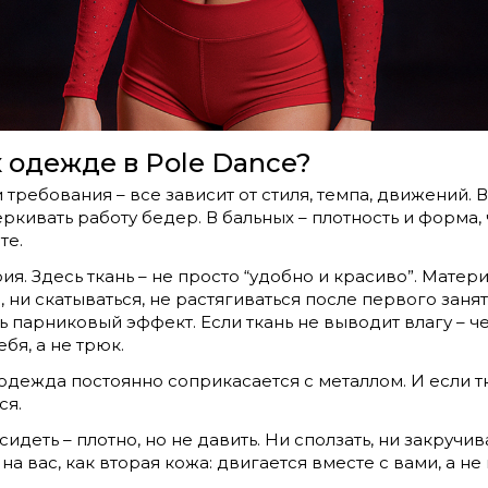
 одежде в Pole Dance?
 требования – все зависит от стиля, темпа, движений. 
ркивать работу бедер. В бальных – плотность и форма,
те.
рия. Здесь ткань – не просто “удобно и красиво”. Мат
я, ни скатываться, не растягиваться после первого зан
ть парниковый эффект. Если ткань не выводит влагу – ч
ебя, а не трюк.
 одежда постоянно соприкасается с металлом. И если т
ся.
деть – плотно, но не давить. Ни сползать, ни закручив
а вас, как вторая кожа: двигается вместе с вами, а не 