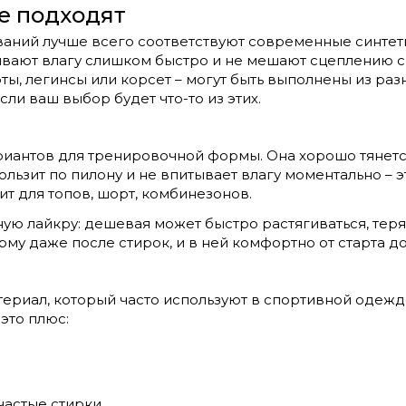
е подходят
ваний лучше всего соответствуют современные синтет
ывают влагу слишком быстро и не мешают сцеплению с
ты, легинсы или корсет – могут быть выполнены из разн
сли ваш выбор будет что-то из этих.
иантов для тренировочной формы. Она хорошо тянется
ользит по пилону и не впитывает влагу моментально – 
ит для топов, шорт, комбинезонов.
ную лайкру: дешевая может быстро растягиваться, теря
рму даже после стирок, и в ней комфортно от старта д
териал, который часто используют в спортивной одежд
 это плюс:
частые стирки.