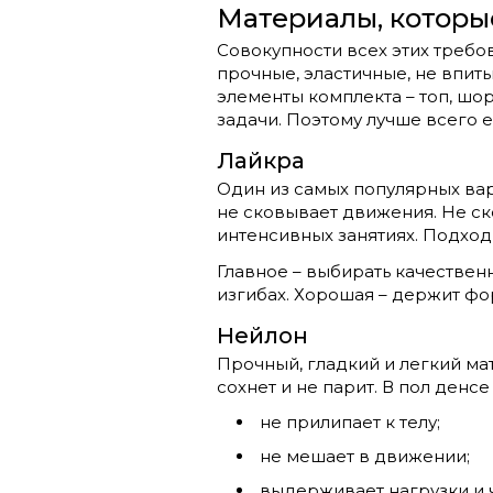
Материалы, которы
Совокупности всех этих требо
прочные, эластичные, не впит
элементы комплекта – топ, шор
задачи. Поэтому лучше всего е
Лайкра
Один из самых популярных вар
не сковывает движения. Не ск
интенсивных занятиях. Подход
Главное – выбирать качествен
изгибах. Хорошая – держит фо
Нейлон
Прочный, гладкий и легкий ма
сохнет и не парит. В пол денсе
не прилипает к телу;
не мешает в движении;
выдерживает нагрузки и 