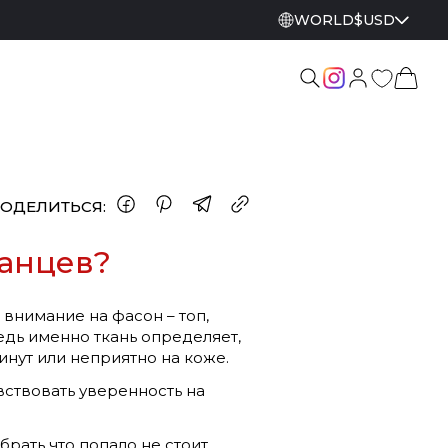
WORLD
$
USD
ОДЕЛИТЬСЯ:
танцев?
внимание на фасон – топ,
ведь именно ткань определяет,
инут или неприятно на коже.
вствовать уверенность на
брать что попало не стоит.