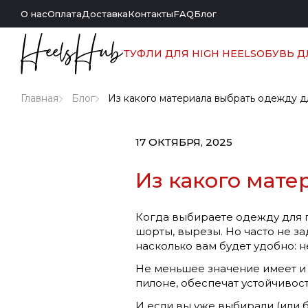
О нас
Оплата
Доставка
Контакты
FAQ
Блог
ТУФЛИ ДЛЯ HIGH HEELS
ОБУВЬ Д
Главная
Блог
Из какого материала выбрать одежду д
17 ОКТЯБРЯ, 2025
Из какого мате
Когда выбираете одежду для п
шорты, вырезы. Но часто не за
насколько вам будет удобно: н
Не меньшее значение имеет и
пилоне, обеспечат устойчивос
И если вы уже выбирали (или бу