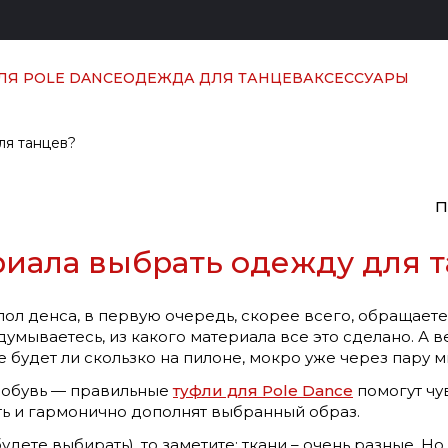
ЛЯ POLE DANCE
ОДЕЖДА ДЛЯ ТАНЦЕВ
АКСЕССУАРЫ
ля танцев?
П
риала выбрать одежду для 
ол денса, в первую очередь, скорее всего, обращаете 
думываетесь, из какого материала все это сделано. А 
е будет ли скользко на пилоне, мокро уже через пару м
 обувь — правильные
туфли для Pole Dance
помогут чу
ть и гармонично дополнят выбранный образ.
дете выбирать), то заметите: ткани – очень разные. Но 