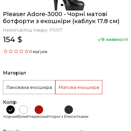
Pleaser Adore-3000 - Чорні матові
ботфорти з екошкіри (каблук 17.8 см)
HeelsHub
Код товару:
P1007
154 $
В наявності
0 відгуків
Матеріал
Лакована екошкіра
Матова екошкіра
Колір
Чорний
Білий
Червоний
Чорні з блискітками