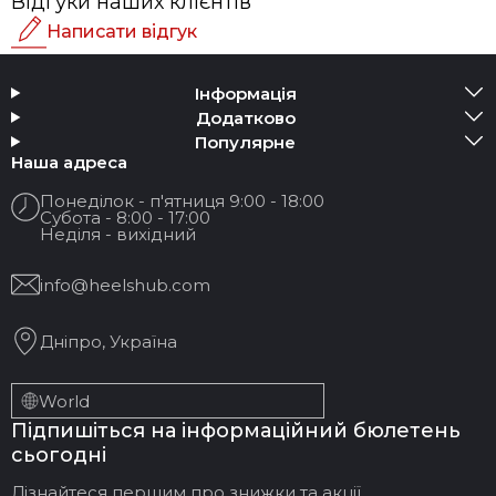
Відгуки наших клієнтів
Написати відгук
Рейтинг
Інформація
Додати медіа
Додатково
Популярне
Ваше Ім'я:
Наша адреса
Понеділок - п'ятниця 9:00 - 18:00
Субота - 8:00 - 17:00
Ваш Email
Неділя - вихідний
info@heelshub.com
Назва відгуку
Дніпро, Україна
Ваш відгук:
World
Підпишіться на інформаційний бюлетень
сьогодні
Дізнайтеся першим про знижки та акції