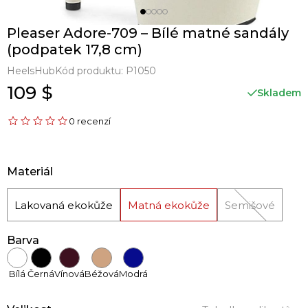
Pleaser Adore-709 – Bílé matné sandály
(podpatek 17,8 cm)
HeelsHub
Kód produktu:
P1050
109 $
Skladem
0 recenzí
Materiál
Lakovaná ekokůže
Matná ekokůže
Semišové
Barva
Bílá
Černá
Vínová
Béžová
Modrá