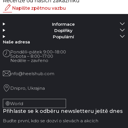
Recenze od našich zákazníků
Napište zpětnou vazbu
Hodnocení
Informace
Přidat média
Doplňky
Populární
Vaše jméno
Naše adresa
Pondělí–pátek 9:00–18:00
Sobota – 8:00–17:00
Váš email
Neděle – zavřeno
info@heelshub.com
Název recenze
Dnipro, Ukrajina
Vaše zpětná vazba:
World
Přihlaste se k odběru newsletteru ještě dnes
Buďte první, kdo se dozví o slevách a akcích