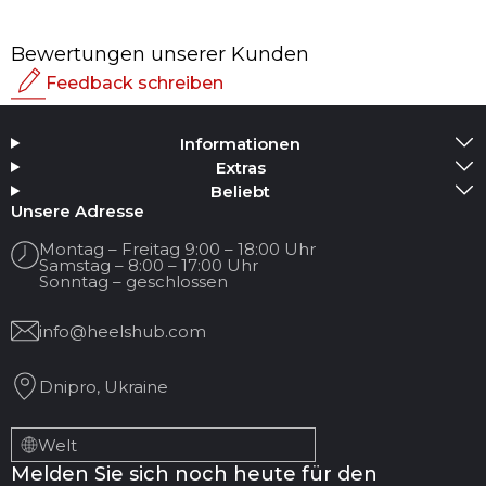
Bewertungen unserer Kunden
Feedback schreiben
Bewertung
Informationen
Medium hinzufügen
Extras
Beliebt
Ihr Name
Unsere Adresse
Montag – Freitag 9:00 – 18:00 Uhr
Samstag – 8:00 – 17:00 Uhr
Ihre E-Mail
Sonntag – geschlossen
info@heelshub.com
Titel der Bewertung
Dnipro, Ukraine
Ihr Feedback:
Welt
Melden Sie sich noch heute für den