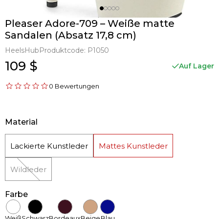
Pleaser Adore-709 – Weiße matte
Sandalen (Absatz 17,8 cm)
HeelsHub
Produktcode:
P1050
109 $
Auf Lager
0 Bewertungen
Material
Lackierte Kunstleder
Mattes Kunstleder
Wildleder
Farbe
Weiß
Schwarz
Bordeaux
Beige
Blau