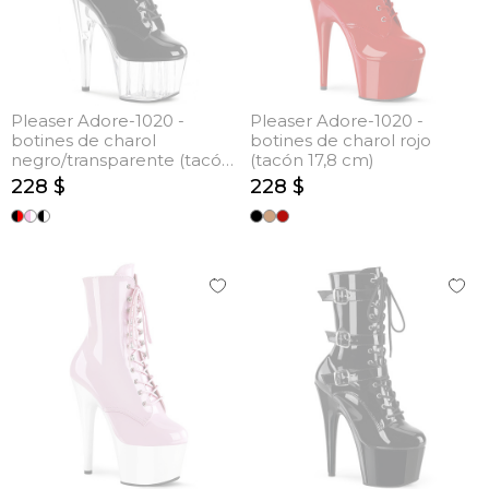
Pleaser Adore-1020 -
Pleaser Adore-1020 -
botines de charol
botines de charol rojo
negro/transparente (tacón
(tacón 17,8 cm)
17,8 cm)
228 $
228 $