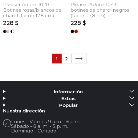
Pleaser Adore-1020 –
Pleaser Adore-1043 -
Botines rosas/blancos de
botines de charol negros
charol (tacón 17.8 cm)
(tacón 17,8 cm)
228 $
228 $
1
2
Información
Extras
Popular
Nuestra dirección
Lunes - Viernes 9 a.m. - 6 p.m.
Sábado - 8 a. m. - 5 p. m.
Domingo - Cerrado