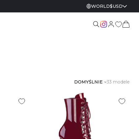
WORLD
$
USD
DOMYŚLNIE
33 modele