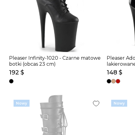
Pleaser Infinity-1020 - Czarne matowe
Pleaser Ado
botki (obcas 23 cm)
lakierowane
17.8 cm)
192 $
148 $
Nowy
Nowy