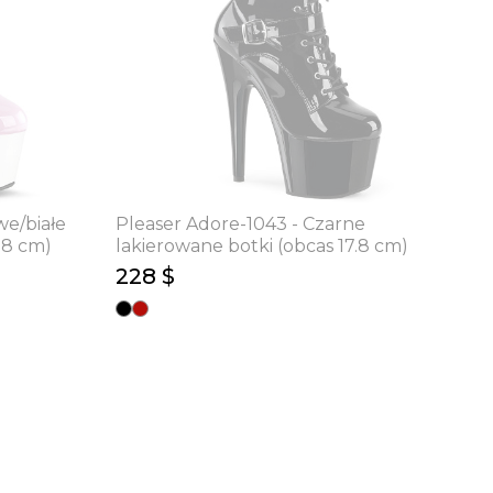
we/białe
Pleaser Adore-1043 - Czarne
.8 cm)
lakierowane botki (obcas 17.8 cm)
228 $