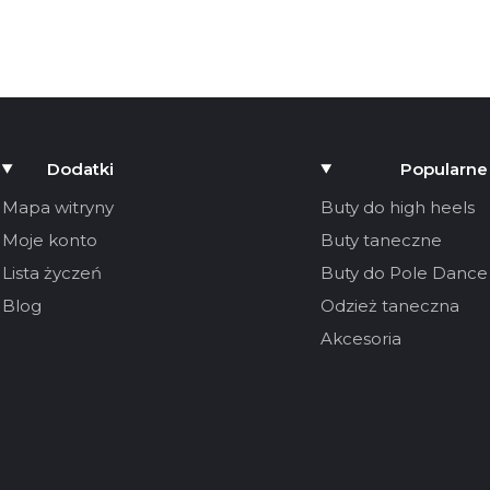
Dodatki
Popularne
Mapa witryny
Buty do high heels
Moje konto
Buty taneczne
Lista życzeń
Buty do Pole Dance
Blog
Odzież taneczna
Akcesoria