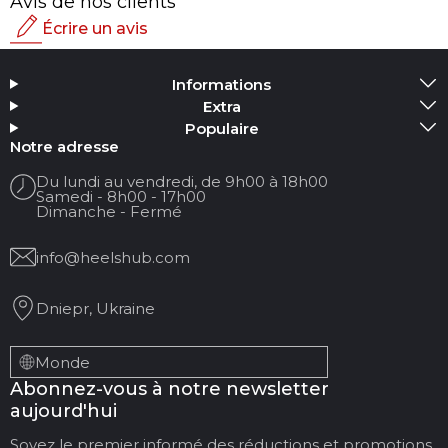
Avis de nos clients
Écrire un avis
Note
Informations
Ajouter un média
Extra
Populaire
Votre nom :
Notre adresse
Du lundi au vendredi, de 9h00 à 18h00
Samedi - 8h00 - 17h00
Votre email
Dimanche - Fermé
info@heelshub.com
Titre de la revue
Dniepr, Ukraine
Votre avis :
Monde
Abonnez-vous à notre newsletter
aujourd'hui
Soyez le premier informé des réductions et promotions