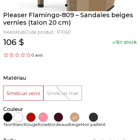
Pleaser Flamingo-809 – Sandales beiges
vernies (talon 20 cm)
HeelsHub
Code produit :
P1060
106 $
En stock
0 avis
Matériau
Similicuir verni
Similicuir mat
Couleur
Noir
Blanc
Rouge
Rose
Bordeaux
Beige
Noir pailleté