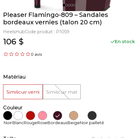
Pleaser Flamingo-809 – Sandales
bordeaux vernies (talon 20 cm)
HeelsHub
Code produit :
P1059
106 $
En stock
0 avis
Matériau
Similicuir verni
Similicuir mat
Couleur
Noir
Blanc
Rouge
Rose
Bordeaux
Beige
Noir pailleté