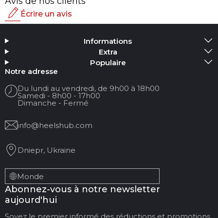
Avis de nos clients
Écrire un avis
Note
Informations
Ajouter un média
Extra
Populaire
Votre nom :
Notre adresse
Du lundi au vendredi, de 9h00 à 18h00
Samedi - 8h00 - 17h00
Votre email
Dimanche - Fermé
info@heelshub.com
Titre de la revue
Dniepr, Ukraine
Votre avis :
Monde
Abonnez-vous à notre newsletter
aujourd'hui
Soyez le premier informé des réductions et promotions