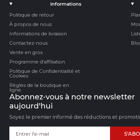
Ajouter un média
Informations
Votre nom :
Politique de retour
Pla
À propos de nous
Mo
Votre email
Informations de livraison
Lis
Contactez-nous
Blo
Vente en gros
Titre de la revue
Programme d’affiliation
Politique de Confidentialité et
Votre avis :
Cookies
Règles de la boutique en
ligne
Abonnez-vous à notre newsletter
aujourd'hui
Soyez le premier informé des réductions et promoti
S'AB
LAISSER DES
ANN