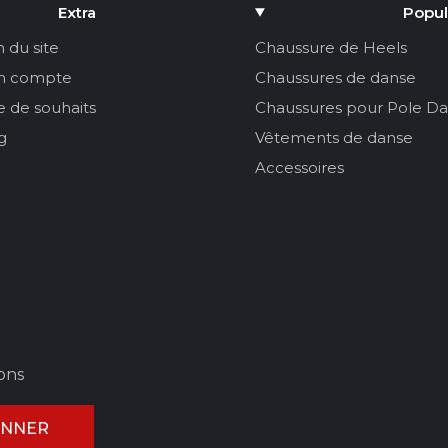
Extra
Popul
n du site
Chaussure de Heels
n compte
Chaussures de danse
te de souhaits
Chaussures pour Pole D
g
Vêtements de danse
Accessoires
ons
ONNER
ULER L'AVIS