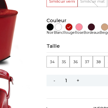
Similicuir verni
Similicuir mat
Couleur
Noir
Blanc
Rouge
Rose
Bordeaux
Beig
Taille
34
35
36
37
38
-
+