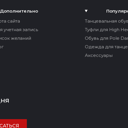
Дополнительно
Популяр
рта сайта
Танцевальная обу
я учетная запись
Туфли для High He
исок желаний
Обувь для Pole Da
ог
Одежда для танце
Аксессуары
дня
САТЬСЯ