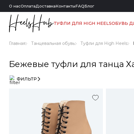
О нас
Оплата
Доставка
Контакты
FAQ
Блог
ТУФЛИ ДЛЯ HIGH HEELS
ОБУВЬ Д
Главная
Танцевальная обувь
Туфли для High Heels
Бежевые туфли для танца Х
ФИЛЬТР
Выберите
фильтры