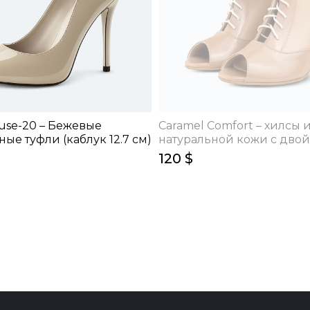
use-20 – Бежевые
Caramel Comfort – хилсы 
ые туфли (каблук 12.7 см)
натуральной кожи с дво
фиксацией (9 см)
120 $