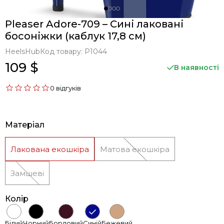
Pleaser Adore-709 – Сині лаковані
босоніжки (каблук 17,8 см)
HeelsHub
Код товару:
P1044
109 $
В наявності
0 відгуків
Матеріал
Лакована екошкіра
Матова екошкіра
Замшеві
Колір
Білий
Чорний
Бордовий
Синій
Бежевий