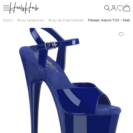
Dom
Buty taneczne
Buty do Pole Dance
Pleaser Adore-709 – Niebie