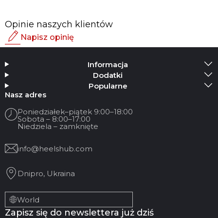
Opinie naszych klientów
Napisz opinię
Ocena
Informacja
Dodaj multimedia
Dodatki
Popularne
Twoje imię
Nasz adres
Poniedziałek–piątek 9:00–18:00
Sobota – 8:00–17:00
Twój e-mail
Niedziela – zamknięte
info@heelshub.com
Tytuł recenzji
Dnipro, Ukraina
Twoja opinia:
World
Zapisz się do newslettera już dziś