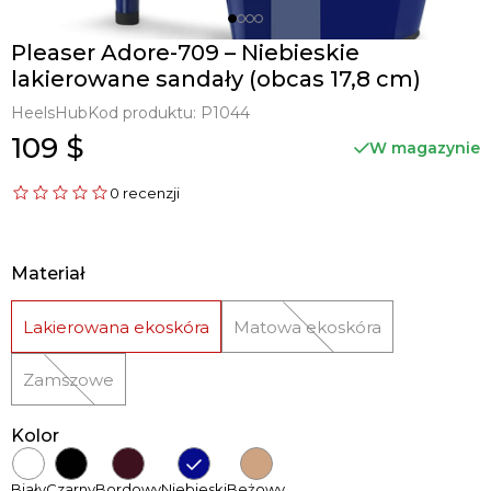
Pleaser Adore-709 – Niebieskie
lakierowane sandały (obcas 17,8 cm)
HeelsHub
Kod produktu:
P1044
109 $
W magazynie
0 recenzji
Materiał
Lakierowana ekoskóra
Matowa ekoskóra
Zamszowe
Kolor
Biały
Czarny
Bordowy
Niebieski
Beżowy